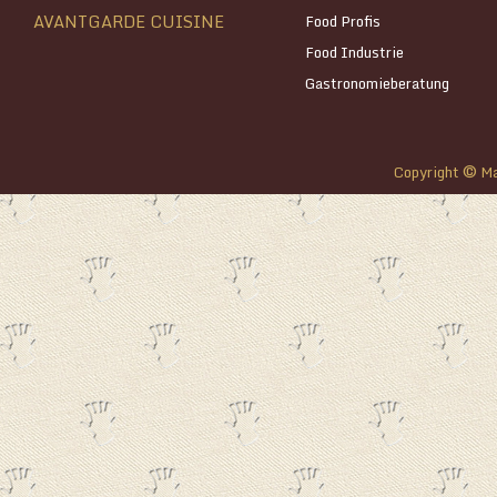
AVANTGARDE CUISINE
Food Profis
Food Industrie
Gastronomieberatung
©
Copyright
Ma